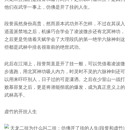
他们在武学一事上，仿佛是开了挂的人生。
段誉虽然身份高贵，然而原本武功并不怎样，不过在其误入
逍遥派禁地之后，机缘巧合学会了凌波微步还有北冥神功，
之后更是凭借着天赋学会了大理段氏的第一绝学六脉神剑这
些都是武林中排名很靠前的绝世武功。
此后在江湖上，段誉简直是开了挂一般，可以凭借着凌波微
步逃跑，用北冥神功吸人内力，时灵时不灵的六脉神剑还可
以用来吓吓别人，日子过的可是潇洒。之后在少室山一战打
败慕容复之后，更是将潜能彻底的爆发，成为真正意义上的
武林高手。
虚竹的开挂人生