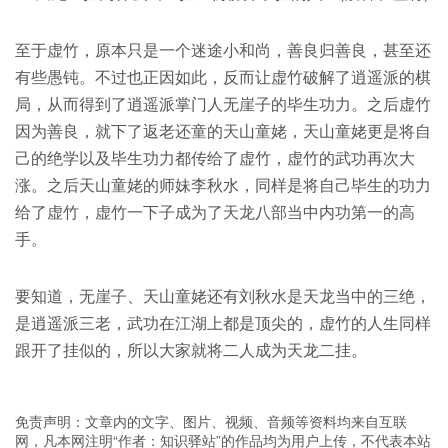
至于虚竹，原本只是一个迷途小和尚，善良归善良，甚至还
有些愚钝。不过也正因如此，反而让虚竹破解了逍遥派的棋
局，从而得到了逍遥派掌门人无崖子的毕生功力。之后虚竹
因为善良，就下了返老还童的天山童姥，天山童姥更是将自
己的绝学以及毕生功力都传给了虚竹，虚竹的武功再次大
涨。之后天山童姥的师妹李秋水，同样是将自己毕生的功力
给了虚竹，虚竹一下子成为了天龙八部当中内功第一的高
手。
要知道，无崖子、天山童姥还有刘秋水是天龙当中的三绝，
是逍遥派三老，武功在江湖上都是顶尖的，虚竹的人生同样
跟开了挂似的，所以大家就将二人成为天龙二挂。
免责声明：文章内的文字、图片、视频、音频等资料均来自互联
网，凡本网注明“作者：知识驿站”的作品均为用户上传，不代表本站