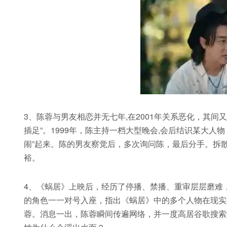
3、陈蓉与男友相恋并无七年,在2001年关系恶化，其间
插足”。1999年，陈主持一档大型晚会,会后结识某大人
闹”起来。陈的男友察觉后，多次询问陈，最后分手。拆散
裕。
4、《蜗居》上映后，经历了停播、禁播、重审层层磨难
的角色一一对号入座，指出《蜗居》中的多个人物在现实
蓉。消息一出，陈蓉瞬间传遍网络，并一度高居谷歌搜索