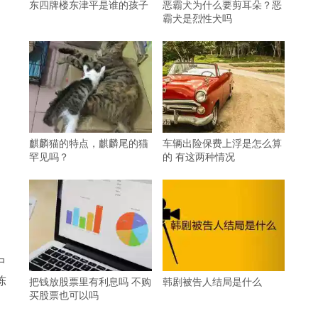
东四牌楼东津平是谁的孩子
恶霸犬为什么要剪耳朵？恶
霸犬是烈性犬吗
麒麟猫的特点，麒麟尾的猫
车辆出险保费上浮是怎么算
罕见吗？
的 有这两种情况
中
陈
把钱放股票里有利息吗 不购
韩剧被告人结局是什么
买股票也可以吗