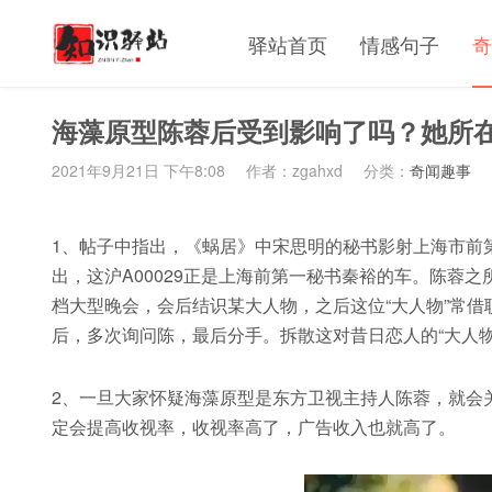
驿站首页
情感句子
奇
海藻原型陈蓉后受到影响了吗？她所
2021年9月21日 下午8:08
作者：zgahxd
分类：
奇闻趣事
1、帖子中指出，《蜗居》中宋思明的秘书影射上海市前第一
出，这沪A00029正是上海前第一秘书秦裕的车。陈蓉之
档大型晚会，会后结识某大人物，之后这位“大人物”常借
后，多次询问陈，最后分手。拆散这对昔日恋人的“大人
2、一旦大家怀疑海藻原型是东方卫视主持人陈蓉，就会
定会提高收视率，收视率高了，广告收入也就高了。