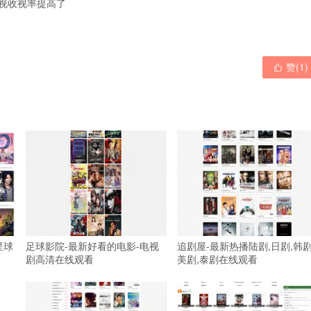
视收视率提高了
赞(
1
)

星球
足球影院-最新好看的电影-电视
追剧屋-最新热播陆剧,日剧,韩剧
剧高清在线观看
美剧,泰剧在线观看