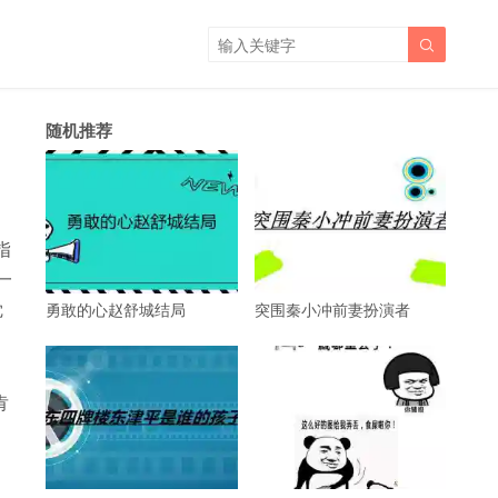

随机推荐
指
一
觉
勇敢的心赵舒城结局
突围秦小冲前妻扮演者
肯