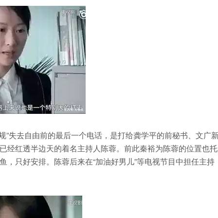
双规”失去自由前的最后一个电话，是打给龚学平的前秘书、文广
已经红透半边天的着名主持人陈蓉。前此秦裕为陈蓉的位置也托
鱼，只好安排。陈蓉后来在“加油好男儿”等电视节目中担任主持