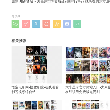
删除!
知识驿站
»
海藻原型陈蓉后受到影响了吗？她所在的东方卫
分享到：







相关推荐
悟空电影网-悟空影院-在线观看
大米星球官方网站入口-大米
影视视频综合站
在线观看免费版电视剧