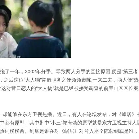
又拖了一年，2002年分手。导致两人分手的直接原因,便是“第三者
物，之后这位“大人物”常借职务之便频频邀陈,一来二去，两人便“热
这对昔日恋人的“大人物”就是已经被接受调查的前宝山区区长秦
，却能够在东方卫视热播。近日，有人在论坛发帖，对《蜗居》
中都有原型，其中剧中“小三”郭海藻的原型就是东方卫视主持人
热词榜榜首。到底是谁在对《蜗居》对号入座？陈蓉到底是谁，