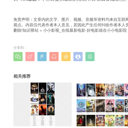
免责声明：文章内的文字、图片、视频、音频等资料均来自互联网
观点。内容仅代表作者本人意见，若因此产生任何纠纷作者本人负
删除!
知识驿站
»
小小影视_在线最新电影-好电影就在小小电影院
分享到：







相关推荐