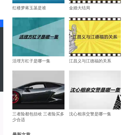
红楼梦蒋玉菡是谁
金婚大结局
活埋方杠子是哪一集
江昌义与江德福的关系
三者险都包括啥 三者险买多
沈心相亲交警是哪一集
少合适
最新文章