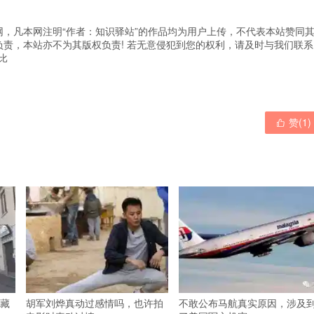
，凡本网注明“作者：知识驿站”的作品均为用户上传，不代表本站赞同
责，本站亦不为其版权负责! 若无意侵犯到您的权利，请及时与我们联系
比
赞(
1
)

藏
胡军刘烨真动过感情吗，也许拍
不敢公布马航真实原因，涉及