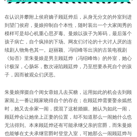
在认识并攀附上侯府嫡子顾廷烨后，从身无分文的外室到进
到望门侯府，曼娘抑制自个本性，随时装出一个大家闺秀的
模样可是却心机重心思歹毒。曼娘以孩子为筹码，最后落个
孩子病亡，自个疯掉的下场。网友们讨论的十大讨人厌的连
续剧人物角色其一。赵丽颖、冯绍峰等出演的古装电视剧
《知否》里朱曼娘是男主顾廷烨（冯绍峰饰）的外室，她心
计极深，心肠坏，数次诬陷顾廷烨，乃至想要杀死自个的孩
子，因而被观众们厌恶。
朱曼娘撺掇自个闺女蓉姐儿去买糖，运用如此的机会去到顾
家闹上一番让顾家晓得自个的存在；在顾廷烨需要娶余嫣然
时，她又去余家一闹，搅混了这桩婚姻。她认为如此一闹，
顾廷烨会让她坐上正妻的位置，却不知道那么一闹她什么也
无法得到。本来顾廷烨还有可能承继父亲的官爵，而朱曼娘
也能够在丈夫承继官爵时登堂入室，可她那么一闹顾廷烨与