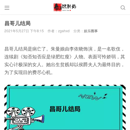


昌哥儿结局
2021年5月27日 下午8:15
作者：zgahxd
分类：
娱乐圈事
昌哥儿结局是病亡了。朱曼娘由李依晓饰演，是一名歌伎，
连续剧《知否知否应是绿肥红瘦》人物。表面可怜娇弱，其
实心计极深的女人。她出生贫贱却以侯爵夫人为最终目的，
为了实现目的费尽心机。