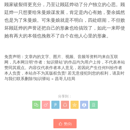
顾家破裂得更充分，乃至让顾廷烨动了分户独立的心思。顾
廷烨一只想要给朱曼娘谋发展，肯定是内心有她，娶余嫣然
也是为了朱曼娘。可朱曼娘就是不明白，四处瞎闹，不但败
坏顾廷烨的声誉还把自己的形象也给搞毁了，如此一来即使
她有再大的本领也挽救不了自个在他人心里的形象。
免责声明：文章内的文字、图片、视频、音频等资料均来自互联
网，凡本网注明“作者：知识驿站”的作品均为用户上传，不代表本站
赞同其观点。内容仅代表作者本人意见，若因此产生任何纠纷作者
本人负责，本站亦不为其版权负责! 若无意侵犯到您的权利，请及时
与我们联系删除!
知识驿站
»
昌哥儿结局
分享到：







赞(
0
)
