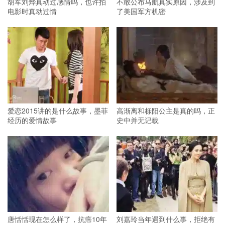
胡军刘烨真动过感情吗，也许拍
不敢公布马航真实原因，涉及到
电影时真动过情
了美国军方机密
爱恋2015讲的是什么故事，墨菲
高渐离和栎阳公主是真的吗，正
经历的爱情故事
史中并无记载
唐恬恬现在怎么样了，抗癌10年
刘嘉玲当年遇到什么事，拒绝有