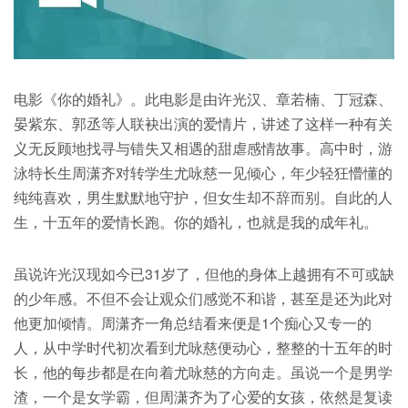
电影《你的婚礼》。此电影是由许光汉、章若楠、丁冠森、
晏紫东、郭丞等人联袂出演的爱情片，讲述了这样一种有关
义无反顾地找寻与错失又相遇的甜虐感情故事。高中时，游
泳特长生周潇齐对转学生尤咏慈一见倾心，年少轻狂懵懂的
纯纯喜欢，男生默默地守护，但女生却不辞而别。自此的人
生，十五年的爱情长跑。你的婚礼，也就是我的成年礼。
虽说许光汉现如今已31岁了，但他的身体上越拥有不可或缺
的少年感。不但不会让观众们感觉不和谐，甚至是还为此对
他更加倾情。周潇齐一角总结看来便是1个痴心又专一的
人，从中学时代初次看到尤咏慈便动心，整整的十五年的时
长，他的每步都是在向着尤咏慈的方向走。虽说一个是男学
渣，一个是女学霸，但周潇齐为了心爱的女孩，依然是复读