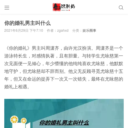


你的婚礼男主叫什么
2021年6月29日 下午7:10
作者：zgahxd
分类：
娱乐圈事
《你的婚礼》男主叫周潇齐，由许光汉扮演。周潇齐是一个
游泳特长生，对感情执著，且有胆量。与转学生尤咏慈第一
次见面便一见倾心，年少懵懂的他纯纯喜欢尤咏慈，他默默
地守护，但尤咏慈却不辞而别。他义无反顾寻觅尤咏慈十五
年，但又在命运的捉弄下一次又一次错失，最终在尤咏慈的
婚礼上相遇。