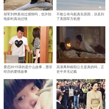
胡军刘烨真动过感情吗，也许拍
不敢公布马航真实原因，涉及到
电影时真动过情
了美国军方机密
爱恋2015讲的是什么故事，墨菲
高渐离和栎阳公主是真的吗，正
经历的爱情故事
史中并无记载