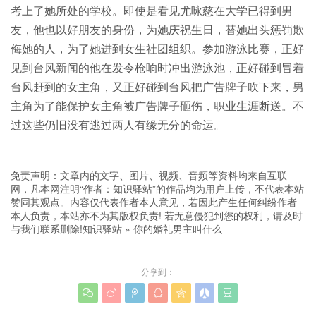
考上了她所处的学校。即使是看见尤咏慈在大学已得到男
友，他也以好朋友的身份，为她庆祝生日，替她出头惩罚欺
侮她的人，为了她进到女生社团组织。参加游泳比赛，正好
见到台风新闻的他在发令枪响时冲出游泳池，正好碰到冒着
台风赶到的女主角，又正好碰到台风把广告牌子吹下来，男
主角为了能保护女主角被广告牌子砸伤，职业生涯断送。不
过这些仍旧没有逃过两人有缘无分的命运。
免责声明：文章内的文字、图片、视频、音频等资料均来自互联
网，凡本网注明“作者：知识驿站”的作品均为用户上传，不代表本站
赞同其观点。内容仅代表作者本人意见，若因此产生任何纠纷作者
本人负责，本站亦不为其版权负责! 若无意侵犯到您的权利，请及时
与我们联系删除!
知识驿站
»
你的婚礼男主叫什么
分享到：






