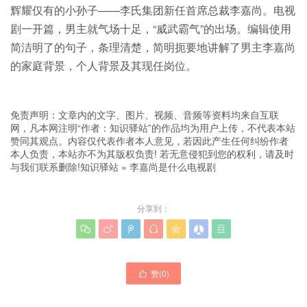
辉耀仅有的小孙子——李氏集团新任首席总裁李嘉尚。电视
剧一开篇，男主就气场十足，“威武霸气”的出场。编辑使用
简洁明了的句子，条理清楚，简明扼要地讲解了男主李嘉尚
的家庭背景，个人背景及其现任岗位。
免责声明：文章内的文字、图片、视频、音频等资料均来自互联
网，凡本网注明“作者：知识驿站”的作品均为用户上传，不代表本站
赞同其观点。内容仅代表作者本人意见，若因此产生任何纠纷作者
本人负责，本站亦不为其版权负责! 若无意侵犯到您的权利，请及时
与我们联系删除!
知识驿站
»
李嘉尚是什么电视剧
分享到：







赞(
0
)
