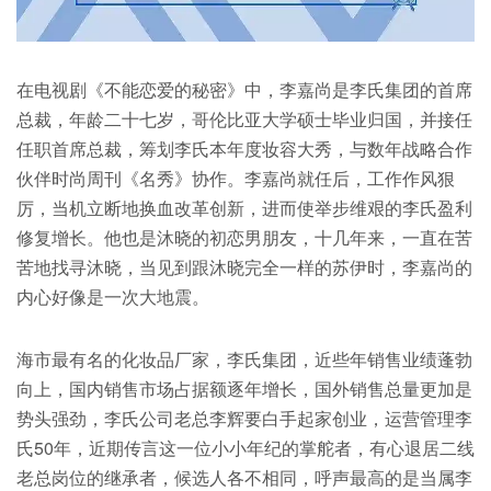
在电视剧《不能恋爱的秘密》中，李嘉尚是李氏集团的首席
总裁，年龄二十七岁，哥伦比亚大学硕士毕业归国，并接任
任职首席总裁，筹划李氏本年度妆容大秀，与数年战略合作
伙伴时尚周刊《名秀》协作。李嘉尚就任后，工作作风狠
厉，当机立断地换血改革创新，进而使举步维艰的李氏盈利
修复增长。他也是沐晓的初恋男朋友，十几年来，一直在苦
苦地找寻沐晓，当见到跟沐晓完全一样的苏伊时，李嘉尚的
内心好像是一次大地震。
海市最有名的化妆品厂家，李氏集团，近些年销售业绩蓬勃
向上，国内销售市场占据额逐年增长，国外销售总量更加是
势头强劲，李氏公司老总李辉要白手起家创业，运营管理李
氏50年，近期传言这一位小小年纪的掌舵者，有心退居二线
老总岗位的继承者，候选人各不相同，呼声最高的是当属李