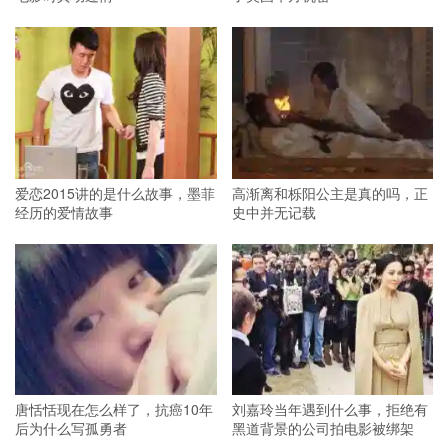
爱恋2015讲的是什么故事，墨菲
高渐离和栎阳公主是真的吗，正
经历的爱情故事
史中并无记载
唐恬恬现在怎么样了，抗癌10年
刘嘉玲当年遇到什么事，拒绝有
后为什么写孤勇者
黑道背景的公司拍电影被绑架