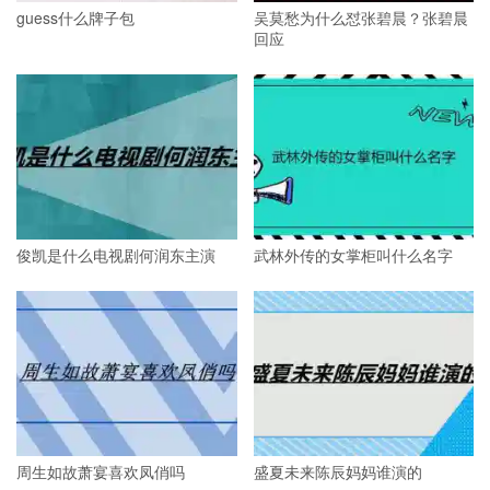
guess什么牌子包
吴莫愁为什么怼张碧晨？张碧晨
回应
俊凯是什么电视剧何润东主演
武林外传的女掌柜叫什么名字
周生如故萧宴喜欢凤俏吗
盛夏未来陈辰妈妈谁演的