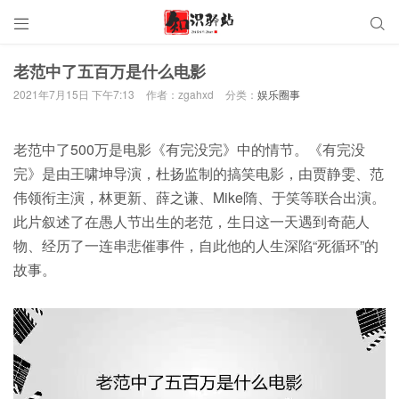


老范中了五百万是什么电影
2021年7月15日 下午7:13
作者：zgahxd
分类：
娱乐圈事
老范中了500万是电影《有完没完》中的情节。《有完没
完》是由王啸坤导演，杜扬监制的搞笑电影，由贾静雯、范
伟领衔主演，林更新、薛之谦、Mike隋、于笑等联合出演。
此片叙述了在愚人节出生的老范，生日这一天遇到奇葩人
物、经历了一连串悲催事件，自此他的人生深陷“死循环”的
故事。