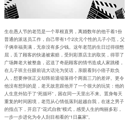
生在愚人节的老范是一个草根直男，离婚数年的他干着1份
普通的派送员工作，自己带有1个2次元个性的儿子小范，父
子俩幸福美满，无奈没有多少钱。这年老范的生日过得很憋
屈，丢了顾客的快递被索赔，受到彩票店主的取笑，得罪了
广场舞老大被整蛊，迟送了奇葩顾客的情书造成人家跳楼，
在儿子班主任眼前说大话沦为笑话，亲眼看到小痞子欺负
人，想要伸张正义却阵前退缩落得个两面三刀的差评。更令
他没有想到的是，老天故意跟他开了一个很大的玩笑：他的
人生意外陷于了“死循环”，困在同一天里出不来。置身每天
重复的时间困境，老范从心情低落到超越自我，在迷之男子
的指点下，开启了“花式自救”模式，感受人生的绚丽多彩，
一步一步进化为令人刮目相看的“1日赢家”。