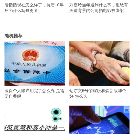
唐恬恬现在怎么样了，抗癌10年
刘嘉玲当年遇到什么事，拒绝有
后为什么写孤勇者
黑道背景的公司拍电影被绑架
随机推荐
医保个人账户用完了怎么办 是需
达尔文5号荣耀版和焕新版哪个
要自费吗
好 怎么选