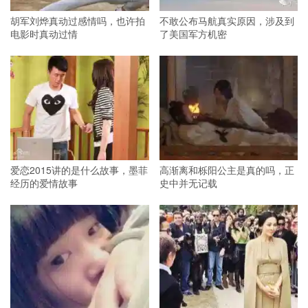
胡军刘烨真动过感情吗，也许拍
不敢公布马航真实原因，涉及到
电影时真动过情
了美国军方机密
爱恋2015讲的是什么故事，墨菲
高渐离和栎阳公主是真的吗，正
经历的爱情故事
史中并无记载