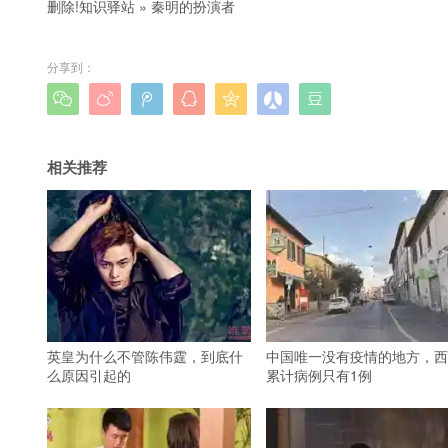
删除!
知识驿站
»
秦明的扮演者
分享到：







相关推荐
英皇为什么不管陈伟霆，到底什
中国唯一没有疫情的地方，西
么原因引起的
累计病例只有1例