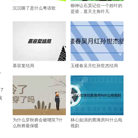
柳神让石昊记住一个姓叶的
沉沉睡了是什么粤语歌
是谁，遮天主角叶凡
慕容复结局
玉楼春吴月红孙世杰结局
中
。
7
演
为什么穿秋裤会被嘲笑?什
林心如演的窦漪房叫什么电
么秋裤最保暖
视剧
其