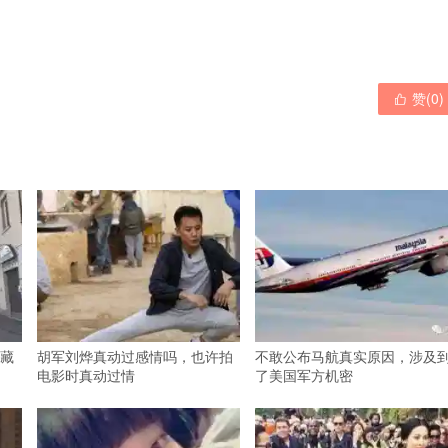
赞(
0
)

藏
胡军刘烨真动过感情吗，也许拍
不敢公布马航真实原因，涉及
电影时真动过情
了美国军方机密