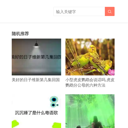

随机推荐
美好的日子维新第几集回国
小型虎皮鹦鹉会说话吗,虎皮
鹦鹉分公母的六种方法