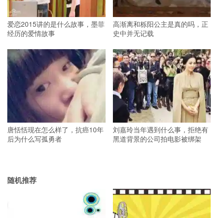
爱恋2015讲的是什么故事，墨菲
高渐离和栎阳公主是真的吗，正
经历的爱情故事
史中并无记载
唐恬恬现在怎么样了，抗癌10年
刘嘉玲当年遇到什么事，拒绝有
后为什么写孤勇者
黑道背景的公司拍电影被绑架
随机推荐