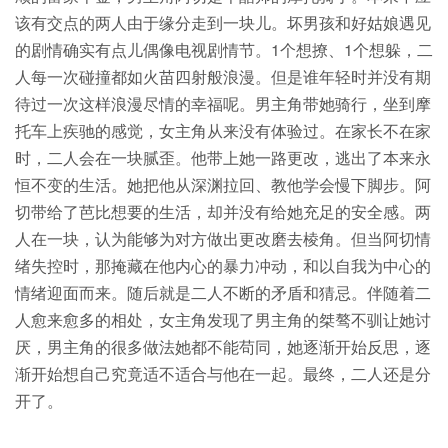
该有交点的两人由于缘分走到一块儿。坏男孩和好姑娘遇见
的剧情确实有点儿偶像电视剧情节。1个想撩、1个想躲，二
人每一次碰撞都如火苗四射般浪漫。但是谁年轻时并没有期
待过一次这样浪漫尽情的幸福呢。男主角带她骑行，坐到摩
托车上疾驰的感觉，女主角从来没有体验过。在家长不在家
时，二人会在一块腻歪。他带上她一路更改，逃出了本来永
恒不变的生活。她把他从深渊拉回、教他学会慢下脚步。阿
切带给了芭比想要的生活，却并没有给她充足的安全感。两
人在一块，认为能够为对方做出更改磨去棱角。但当阿切情
绪失控时，那掩藏在他内心的暴力冲动，和以自我为中心的
情绪迎面而来。随后就是二人不断的矛盾和猜忌。伴随着二
人愈来愈多的相处，女主角发现了男主角的桀骜不驯让她讨
厌，男主角的很多做法她都不能苟同，她逐渐开始反思，逐
渐开始想自己究竟适不适合与他在一起。最终，二人还是分
开了。