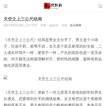


天空之上三公尺结局
2021年9月18日 上午12:57
作者：zgahxd
分类：
娱乐圈事
《天空之上三公尺》结局是男女主分手了。男主是个小痞
子，狂放不羁，桀骜不训，女主是个富足家里的好女孩，二
人成长环境不一样，家世不一样，产生的差距也是一览无余
的。对方都无法彻底理解对方，暂时性的相聚，最终依然会
彼此厌恶而离去。
《天空之上三公尺》讲叙了一对儿背景天差地别的年轻男女
从遇见、恋爱再到分手的感情故事。女主角芭比是个美丽乖
顺的富家千金，男主角阿切是个酷帅的摩托骑手。本来不应