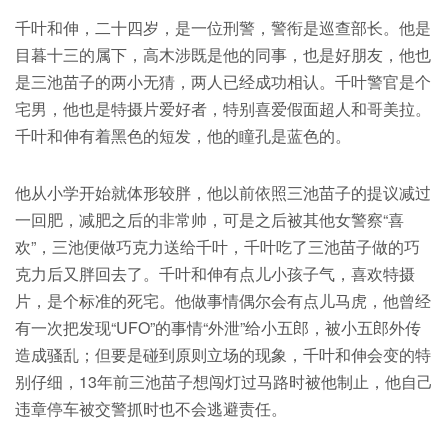
千叶和伸，二十四岁，是一位刑警，警衔是巡查部长。他是
目暮十三的属下，高木涉既是他的同事，也是好朋友，他也
是三池苗子的两小无猜，两人已经成功相认。千叶警官是个
宅男，他也是特摄片爱好者，特别喜爱假面超人和哥美拉。
千叶和伸有着黑色的短发，他的瞳孔是蓝色的。
他从小学开始就体形较胖，他以前依照三池苗子的提议减过
一回肥，减肥之后的非常帅，可是之后被其他女警察“喜
欢”，三池便做巧克力送给千叶，千叶吃了三池苗子做的巧
克力后又胖回去了。千叶和伸有点儿小孩子气，喜欢特摄
片，是个标准的死宅。他做事情偶尔会有点儿马虎，他曾经
有一次把发现“UFO”的事情“外泄”给小五郎，被小五郎外传
造成骚乱；但要是碰到原则立场的现象，千叶和伸会变的特
别仔细，13年前三池苗子想闯灯过马路时被他制止，他自己
违章停车被交警抓时也不会逃避责任。