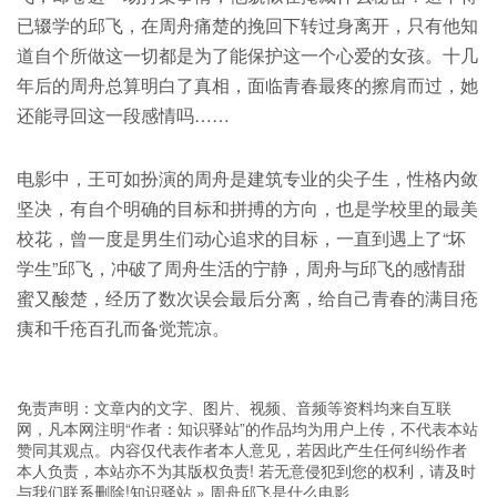
已辍学的邱飞，在周舟痛楚的挽回下转过身离开，只有他知
道自个所做这一切都是为了能保护这一个心爱的女孩。十几
年后的周舟总算明白了真相，面临青春最疼的擦肩而过，她
还能寻回这一段感情吗……
电影中，王可如扮演的周舟是建筑专业的尖子生，性格内敛
坚决，有自个明确的目标和拼搏的方向，也是学校里的最美
校花，曾一度是男生们动心追求的目标，一直到遇上了“坏
学生”邱飞，冲破了周舟生活的宁静，周舟与邱飞的感情甜
蜜又酸楚，经历了数次误会最后分离，给自己青春的满目疮
痍和千疮百孔而备觉荒凉。
免责声明：文章内的文字、图片、视频、音频等资料均来自互联
网，凡本网注明“作者：知识驿站”的作品均为用户上传，不代表本站
赞同其观点。内容仅代表作者本人意见，若因此产生任何纠纷作者
本人负责，本站亦不为其版权负责! 若无意侵犯到您的权利，请及时
与我们联系删除!
知识驿站
»
周舟邱飞是什么电影