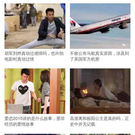
胡军刘烨真动过感情吗，也许拍
不敢公布马航真实原因，涉及到
电影时真动过情
了美国军方机密
爱恋2015讲的是什么故事，墨菲
高渐离和栎阳公主是真的吗，正
经历的爱情故事
史中并无记载