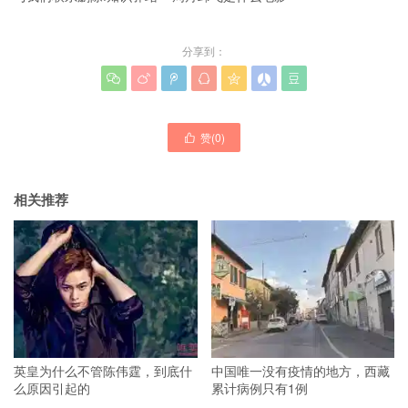
分享到：







赞(
0
)

相关推荐
英皇为什么不管陈伟霆，到底什
中国唯一没有疫情的地方，西藏
么原因引起的
累计病例只有1例