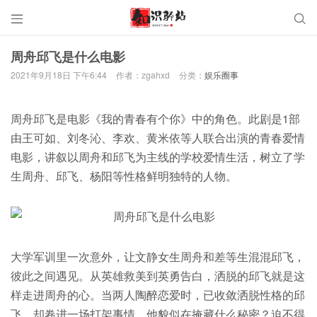


周舟邱飞是什么电影
2021年9月18日 下午6:44
作者：zgahxd
分类：
娱乐圈事
周舟邱飞是电影《我的青春有个你》中的角色。此剧是1部
由王可如、刘冬沁、李欢、黄米依等人联合出演的青春爱情
电影，讲叙以周舟和邱飞为主线的学校爱情生活，树立了学
生周舟、邱飞、杨阳等性格鲜明独特的人物。
大学军训里一次意外，让文静女生周舟和差等生混混邱飞，
彼此之间遇见。从英雄救美到英勇告白，洒脱的邱飞就是这
样走进周舟的心。当两人陶醉恋爱时，已收敛洒脱性格的邱
飞，却卷进一场打架事情，他貌似在掩藏什么秘密？迫不得