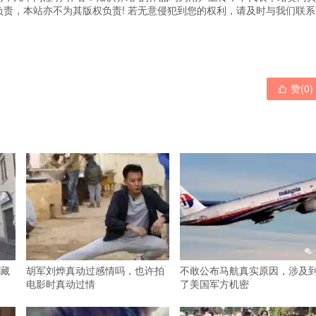
责，本站亦不为其版权负责! 若无意侵犯到您的权利，请及时与我们联系
赞(
0
)

藏
胡军刘烨真动过感情吗，也许拍
不敢公布马航真实原因，涉及
电影时真动过情
了美国军方机密