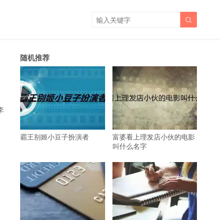

随机推荐
李
霸王别姬小豆子扮演者
富婆看上理发店小伙的电影
叫什么名字