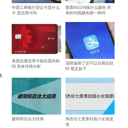
中国工商银行贷记卡是什么
股票60日均线什么颜色 所
卡 是信用卡吗
有的均线颜色都一样吗
美国运通信用卡能在国内刷
花呗逾期了还可以分期还款
吗 具体详情分析
吗 规定如下
体
建明和百合大结局
周杰伦七里香封面小女孩是
谁
其