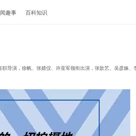
闻趣事
百科知识
任职导演，徐帆、张婧仪、许亚军领衔出演，张歆艺、吴彦姝、