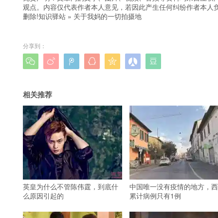
观点。内容仅代表作者本人意见，若因此产生任何纠纷作者本人负
删除!
知识驿站
»
关于我妈的一切拍摄地
分享到：







相关推荐
英皇为什么不管陈伟霆，到底什
中国唯一没有疫情的地方，西
么原因引起的
累计病例只有1例