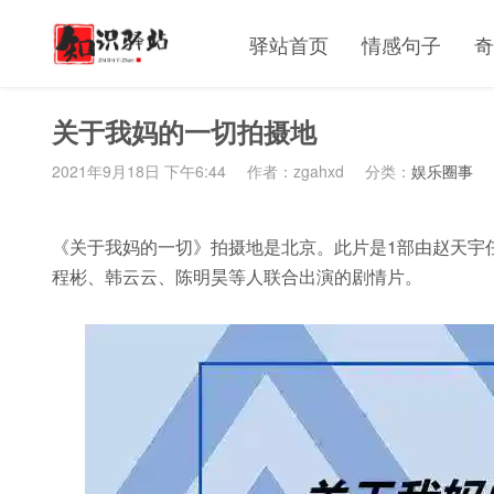
驿站首页
情感句子
奇
关于我妈的一切拍摄地
2021年9月18日 下午6:44
作者：zgahxd
分类：
娱乐圈事
《关于我妈的一切》拍摄地是北京。此片是1部由赵天宇
程彬、韩云云、陈明昊等人联合出演的剧情片。