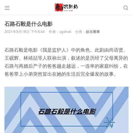


石路石毅是什么电影
2021年9月18日 下午6:44
作者：zgahxd
分类：
娱乐圈事
石路石毅是电影《我是监护人》中的角色。此剧由尚语贤、
王砚辉、林靖喆等人联袂出演，叙述的是历经了父母离异的
石路与再婚后产子的爸爸越走越远，一连串的家庭纠纷，在
爸爸带上小弟突然冒出在她的生活后完全爆发的故事。