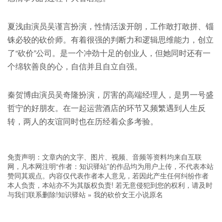
夏浅由演员吴谨言扮演，性情活泼开朗，工作敢打敢拼、锱
铢必较的砍价师。有着很强的判断力和逻辑思维能力，创立
了“砍价”公司。是一个冲劲十足的创业人，但她同时还有一
个绵软善良的心，自信并且自立自强。
秦贺博由演员吴奇隆扮演，厉害的高端经理人，是男一号盛
哲宁的好朋友。在一起运营酒店的环节又频繁遇到人生反
转，两人的友谊同时也在历经着众多考验。
免责声明：文章内的文字、图片、视频、音频等资料均来自互联
网，凡本网注明“作者：知识驿站”的作品均为用户上传，不代表本站
赞同其观点。内容仅代表作者本人意见，若因此产生任何纠纷作者
本人负责，本站亦不为其版权负责! 若无意侵犯到您的权利，请及时
与我们联系删除!
知识驿站
»
我的砍价女王小说原名