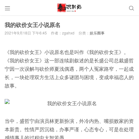


我的砍价女王小说原名
2021年9月18日 下午6:45
作者：zgahxd
分类：
娱乐圈事
《我的砍价女王》小说原名也是叫作《我的砍价女王》。
《我的砍价女王》这一部连续剧叙述的是长盛公司总裁盛哲
宁因一次误解与砍价师夏浅偶遇，两个人冤家路窄，一起成
长，一块处理双方生活上众多谜团与困境，变成幸福恋人的
故事。
当中，盛哲宁由演员林更新扮演，外冷内热、嘴损败家的资
本新贵。性情严厉沉稳，办事严谨，心态专心，可是在处理
感情事儿的过程中大智若愚。