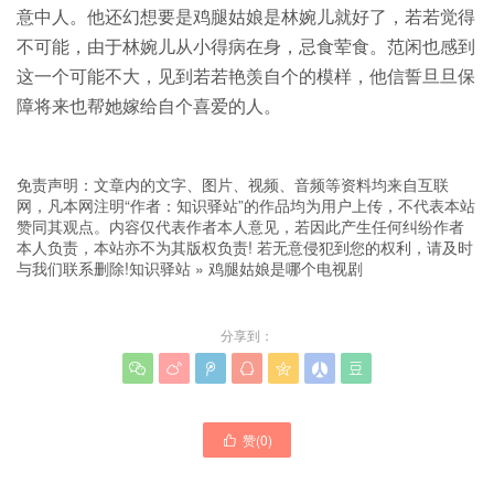
意中人。他还幻想要是鸡腿姑娘是林婉儿就好了，若若觉得
不可能，由于林婉儿从小得病在身，忌食荤食。范闲也感到
这一个可能不大，见到若若艳羡自个的模样，他信誓旦旦保
障将来也帮她嫁给自个喜爱的人。
免责声明：文章内的文字、图片、视频、音频等资料均来自互联
网，凡本网注明“作者：知识驿站”的作品均为用户上传，不代表本站
赞同其观点。内容仅代表作者本人意见，若因此产生任何纠纷作者
本人负责，本站亦不为其版权负责! 若无意侵犯到您的权利，请及时
与我们联系删除!
知识驿站
»
鸡腿姑娘是哪个电视剧
分享到：







赞(
0
)
