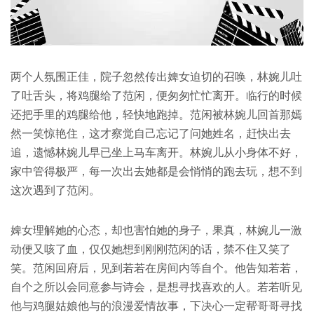
两个人氛围正佳，院子忽然传出婢女迫切的召唤，林婉儿吐
了吐舌头，将鸡腿给了范闲，便匆匆忙忙离开。临行的时候
还把手里的鸡腿给他，轻快地跑掉。范闲被林婉儿回首那嫣
然一笑惊艳住，这才察觉自己忘记了问她姓名，赶快出去
追，遗憾林婉儿早已坐上马车离开。林婉儿从小身体不好，
家中管得极严，每一次出去她都是会悄悄的跑去玩，想不到
这次遇到了范闲。
婢女理解她的心态，却也害怕她的身子，果真，林婉儿一激
动便又咳了血，仅仅她想到刚刚范闲的话，禁不住又笑了
笑。范闲回府后，见到若若在房间内等自个。他告知若若，
自个之所以会同意参与诗会，是想寻找喜欢的人。若若听见
他与鸡腿姑娘他与的浪漫爱情故事，下决心一定帮哥哥寻找