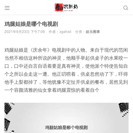


鸡腿姑娘是哪个电视剧
2021年9月23日 下午7:09
作者：zgahxd
分类：
娱乐圈事
鸡腿姑娘是《庆余年》电视剧中的人物。来自于现代的范闲
当然不相信这种所说的神灵，他顺手举起供桌子的水果咬一
口，口中还自言自语着要是真有神灵，使他派个特使告知自
个之所以会走这一遭。他正叨唠着，供桌忽然动了下，吓得
他手上梨都掉了，等他犹豫不定扯开供桌的餐布，居然见到
一个容颜清雅的仙女拿着鸡腿震惊的看着自个