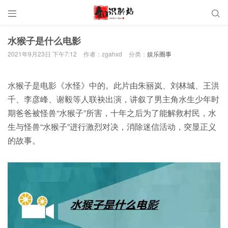


水猴子是什么电影
2021年9月23日 下午7:12
作者：zgahxd
分类：
娱乐圈事
水猴子是电影《水怪》中的。此片由朱丽岚、刘林城、王洪
千、李彦峰、谢毅等人联袂出演，讲叙了男主角水生少年时
期爸爸被怪兽“水猴子”所害，十年之后为了能解救村民，水
生与怪兽“水猴子”进行激烈对决，消除迷信活动，突显正义
的故事。