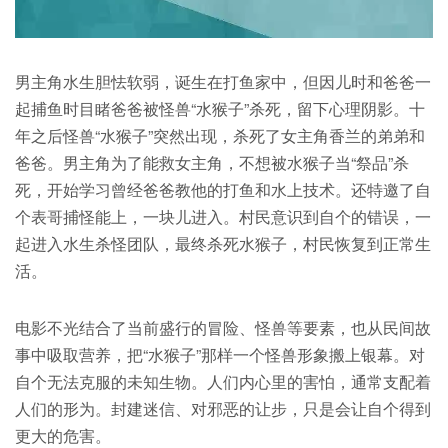
男主角水生胆怯软弱，诞生在打鱼家中，但因儿时和爸爸一
起捕鱼时目睹爸爸被怪兽“水猴子”杀死，留下心理阴影。十
年之后怪兽“水猴子”突然出现，杀死了女主角香兰的弟弟和
爸爸。男主角为了能救女主角，不想被水猴子当“祭品”杀
死，开始学习曾经爸爸教他的打鱼和水上技术。还特邀了自
个表哥捕怪能上，一块儿进入。村民意识到自个的错误，一
起进入水生杀怪团队，最终杀死水猴子，村民恢复到正常生
活。
电影不光结合了当前盛行的冒险、怪兽等要素，也从民间故
事中吸取营养，把“水猴子”那样一个怪兽形象搬上银幕。对
自个无法克服的未知生物。人们内心里的害怕，通常支配着
人们的形为。封建迷信、对邪恶的让步，只是会让自个得到
更大的危害。