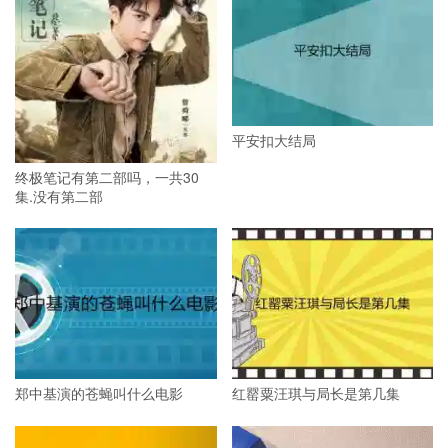
平安扣大结局
终极笔记有第二部吗，一共30
集.没有第二部
郑中基演的苍蝇叫什么电影
红罂粟汪琪与局长是第几集