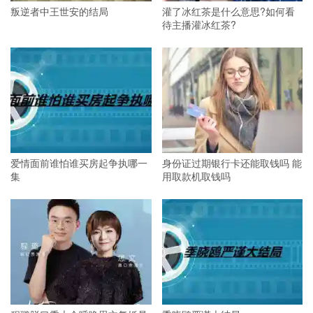
叛逆者中王世安的结局
灌了冰红茶是什么意思?如何看
待主播灌冰红茶?
爱情面前谁怕谁买房起争执哪一
身份证过期银行卡还能取钱吗 能
集
用取款机取钱吗