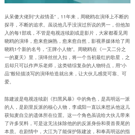
从呆傻大佬到“大叔情圣”，11年来，周晓鸥在演绎上不断的
探寻，不断的追求。虽说他几乎没演过所说的男一，但他加
入的每1部戏，不管是电视连续剧或是影片，大家都看见周
晓鸥的演绎，愈来愈娴熟，愈来愈自然，影视界媒体给了周
晓鸥1个新的名号，“王牌小人物”。周晓鸥在《一又二分之
一的夏天》里，演绎丝丝入扣，将一个当初最红的歌星，之
后却只可以作声乐老师，这类错综复杂的人物特点，用“小
品”般轻描淡写的演绎给造就出来，让大伙儿感觉可靠、可
爱。
陈建波是电视连续剧《扫黑风暴》中的角色，是高明远一派
的人，是剧里反派的核心人物，李成阳一直以来想从他这儿
获知麦自立的遗体所在位置。这一个角色虽说给大伙儿带来
了许多笑料，可是这无法抹除他的的反派身份和畏首畏尾的
本质。在剧情中，大江为了能保护陈建波，和奉高明远的指