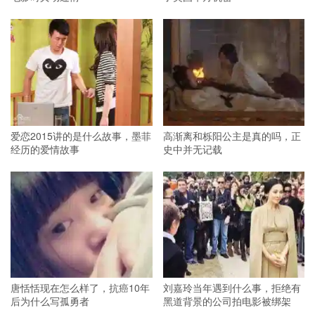
爱恋2015讲的是什么故事，墨菲
高渐离和栎阳公主是真的吗，正
经历的爱情故事
史中并无记载
唐恬恬现在怎么样了，抗癌10年
刘嘉玲当年遇到什么事，拒绝有
后为什么写孤勇者
黑道背景的公司拍电影被绑架