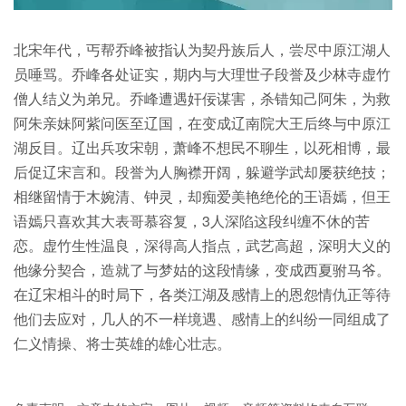
北宋年代，丐帮乔峰被指认为契丹族后人，尝尽中原江湖人
员唾骂。乔峰各处证实，期内与大理世子段誉及少林寺虚竹
僧人结义为弟兄。乔峰遭遇奸佞谋害，杀错知己阿朱，为救
阿朱亲妹阿紫问医至辽国，在变成辽南院大王后终与中原江
湖反目。辽出兵攻宋朝，萧峰不想民不聊生，以死相博，最
后促辽宋言和。段誉为人胸襟开阔，躲避学武却屡获绝技；
相继留情于木婉清、钟灵，却痴爱美艳绝伦的王语嫣，但王
语嫣只喜欢其大表哥慕容复，3人深陷这段纠缠不休的苦
恋。虚竹生性温良，深得高人指点，武艺高超，深明大义的
他缘分契合，造就了与梦姑的这段情缘，变成西夏驸马爷。
在辽宋相斗的时局下，各类江湖及感情上的恩怨情仇正等待
他们去应对，几人的不一样境遇、感情上的纠纷一同组成了
仁义情操、将士英雄的雄心壮志。