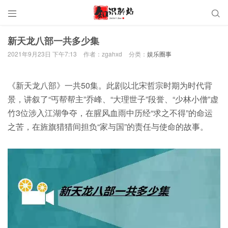


新天龙八部一共多少集
2021年9月23日 下午7:13
作者：zgahxd
分类：
娱乐圈事
《新天龙八部》一共50集。此剧以北宋哲宗时期为时代背
景，讲叙了“丐帮帮主”乔峰、“大理世子”段誉、“少林小僧”虚
竹3位涉入江湖争夺，在腥风血雨中历经“求之不得”的命运
之苦，在旌旗猎猎间担负“家与国”的责任与使命的故事。