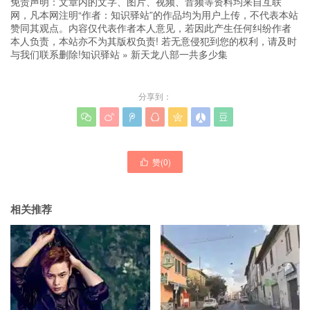
免责声明：文章内的文字、图片、视频、音频等资料均来自互联
网，凡本网注明“作者：知识驿站”的作品均为用户上传，不代表本站
赞同其观点。内容仅代表作者本人意见，若因此产生任何纠纷作者
本人负责，本站亦不为其版权负责! 若无意侵犯到您的权利，请及时
与我们联系删除!
知识驿站
»
新天龙八部一共多少集
分享到：







赞(
0
)

相关推荐