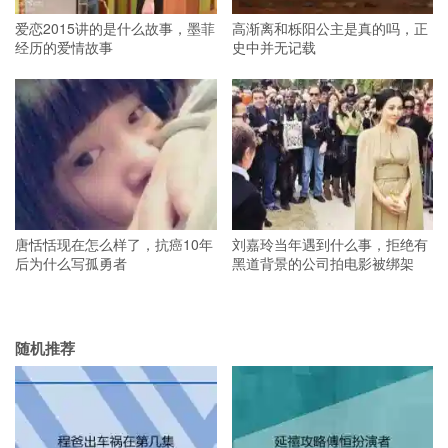
爱恋2015讲的是什么故事，墨菲
高渐离和栎阳公主是真的吗，正
经历的爱情故事
史中并无记载
唐恬恬现在怎么样了，抗癌10年
刘嘉玲当年遇到什么事，拒绝有
后为什么写孤勇者
黑道背景的公司拍电影被绑架
随机推荐