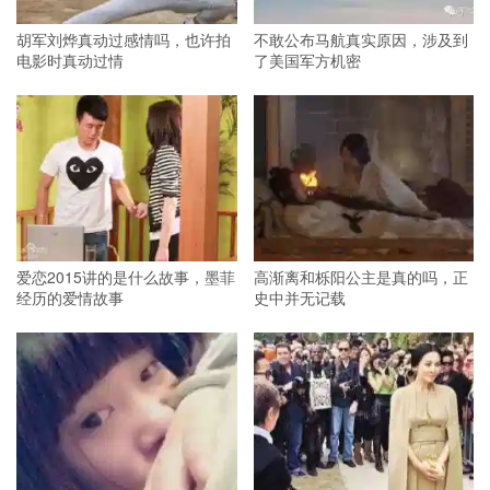
胡军刘烨真动过感情吗，也许拍
不敢公布马航真实原因，涉及到
电影时真动过情
了美国军方机密
爱恋2015讲的是什么故事，墨菲
高渐离和栎阳公主是真的吗，正
经历的爱情故事
史中并无记载