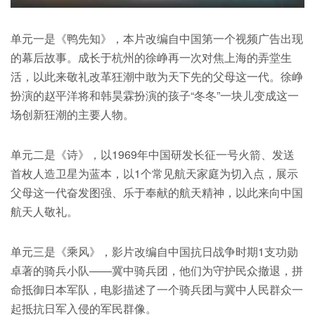
单元一是《鸭先知》，本片改编自中国第一个视频广告出现
的幕后故事。成长于杭州的徐峥再一次对焦上海的弄堂生
活，以此来敬礼改革狂潮中敢为天下先的父母这一代。徐峥
扮演的赵平洋将和韩昊霖扮演的孩子“冬冬”一块儿变成这一
场创新狂潮的主要人物。
单元二是《诗》，以1969年中国研发长征一号火箭、发送
首枚人造卫星为蓝本，以1个常见航天家庭为切入点，展示
父母这一代奋发图强、乐于奉献的航天精神，以此来向中国
航天人敬礼。
单元三是《乘风》，影片改编自中国抗日战争时期1支功勋
卓著的骑兵小队——冀中骑兵团，他们为守护民众撤退，拼
命抵御日本军队，电影描述了一个骑兵团与冀中人民群众一
起抵抗日军入侵的军民群像。