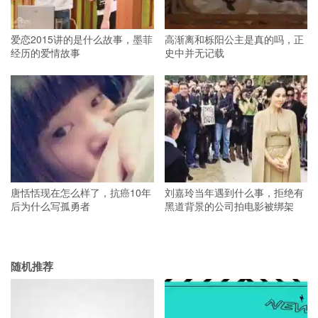
爱恋2015讲的是什么故事，墨菲
高渐离和栎阳公主是真的吗，正
经历的爱情故事
史中并无记载
唐恬恬现在怎么样了，抗癌10年
刘嘉玲当年遇到什么事，拒绝有
后为什么写孤勇者
黑道背景的公司拍电影被绑架
随机推荐