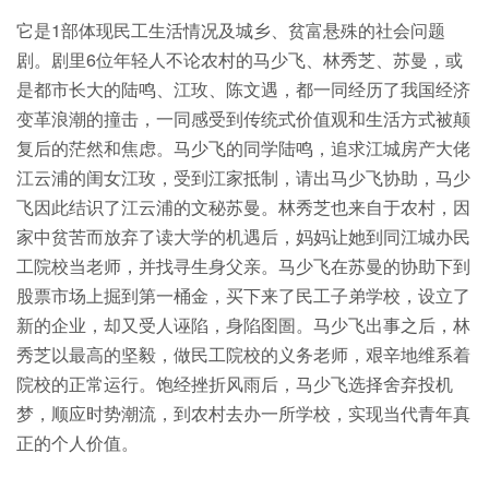
它是1部体现民工生活情况及城乡、贫富悬殊的社会问题
剧。剧里6位年轻人不论农村的马少飞、林秀芝、苏曼，或
是都市长大的陆鸣、江玫、陈文遇，都一同经历了我国经济
变革浪潮的撞击，一同感受到传统式价值观和生活方式被颠
复后的茫然和焦虑。马少飞的同学陆鸣，追求江城房产大佬
江云浦的闺女江玫，受到江家抵制，请出马少飞协助，马少
飞因此结识了江云浦的文秘苏曼。林秀芝也来自于农村，因
家中贫苦而放弃了读大学的机遇后，妈妈让她到同江城办民
工院校当老师，并找寻生身父亲。马少飞在苏曼的协助下到
股票市场上掘到第一桶金，买下来了民工子弟学校，设立了
新的企业，却又受人诬陷，身陷囹圄。马少飞出事之后，林
秀芝以最高的坚毅，做民工院校的义务老师，艰辛地维系着
院校的正常运行。饱经挫折风雨后，马少飞选择舍弃投机
梦，顺应时势潮流，到农村去办一所学校，实现当代青年真
正的个人价值。