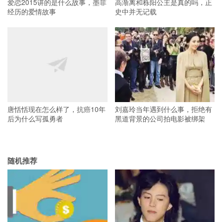
爱恋2015讲的是什么故事，墨菲
高渐离和栎阳公主是真的吗，正
经历的爱情故事
史中并无记载
唐恬恬现在怎么样了，抗癌10年
刘嘉玲当年遇到什么事，拒绝有
后为什么写孤勇者
黑道背景的公司拍电影被绑架
随机推荐