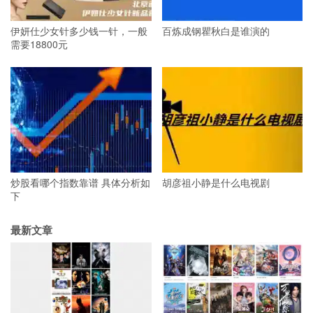
伊妍仕少女针多少钱一针，一般
百炼成钢瞿秋白是谁演的
需要18800元
炒股看哪个指数靠谱 具体分析如
胡彦祖小静是什么电视剧
下
最新文章