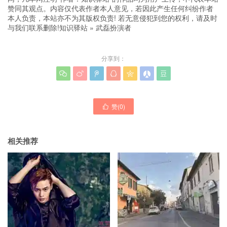
赞同其观点。内容仅代表作者本人意见，若因此产生任何纠纷作者
本人负责，本站亦不为其版权负责! 若无意侵犯到您的权利，请及时
与我们联系删除!
知识驿站
»
武磊扮演者
分享到：







赞(
0
)

相关推荐