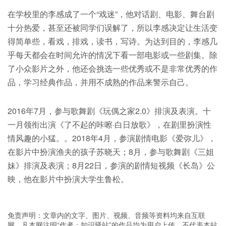
在学校里的李感成了一个“戏迷”，他对话剧、电影、舞台剧
十分热爱，甚至还被同学们误解了，所以李感决定让生活变
得简单些，看戏，排戏，读书，写诗。为达到目的，李感几
乎每天都会在时间允许的情况下看一部电影或一些剧集。除
了小众影片之外，他还会挑选一些优秀或不是非常优秀的作
品，学习经典作品，并用不成熟的作品来警示自己。
2016年7月，参与歌舞剧《玩偶之家2.0》排演及表演。十
一月领衔出演《了不起的咔嚓·白日放歌》，在剧里扮演性
情风趣的小猛。。2018年4月，参演剧情电影《爱弥儿》，
在影片中扮演渔夫的孩子苏晓天；8月，参与歌舞剧《三姐
妹》排演及表演；8月22日，参演的剧情短视频《长岛》公
映，他在影片中扮演大学生鲁松。
免责声明：文章内的文字、图片、视频、音频等资料均来自互联
网，凡本网注明“作者：知识驿站”的作品均为用户上传，不代表本站