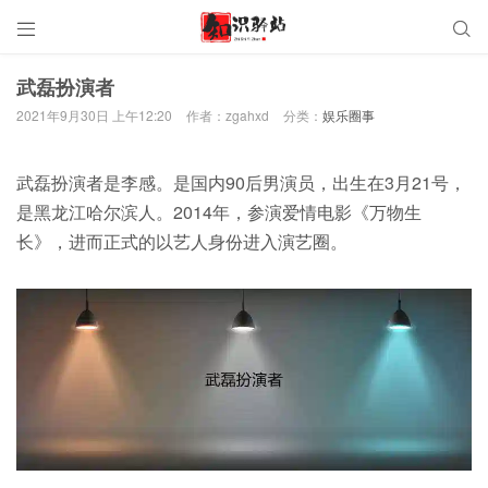


武磊扮演者
2021年9月30日 上午12:20
作者：zgahxd
分类：
娱乐圈事
武磊扮演者是李感。是国内90后男演员，出生在3月21号，
是黑龙江哈尔滨人。2014年，参演爱情电影《万物生
长》，进而正式的以艺人身份进入演艺圈。