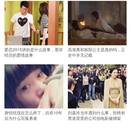
爱恋2015讲的是什么故事，墨菲
高渐离和栎阳公主是真的吗，正
经历的爱情故事
史中并无记载
唐恬恬现在怎么样了，抗癌10年
刘嘉玲当年遇到什么事，拒绝有
后为什么写孤勇者
黑道背景的公司拍电影被绑架