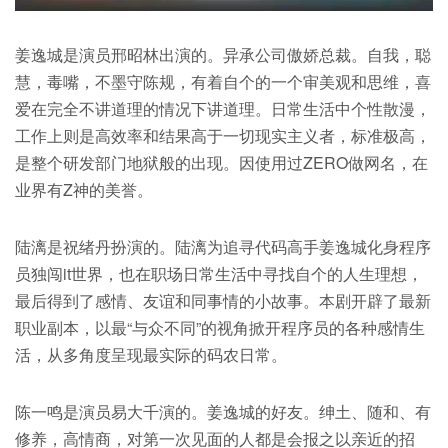
姜逸城是演员邢昭林出演的。异承公司傲娇总裁。自我，聪
慧，毒嘴，不墨守陈规，有着自个的一个审美观和思维，喜
爱在完全不讲道理的情况下讲道理。日常生活中个性散漫，
工作上则是高效率和结果高于一切现实主义者，标准极高，
是整个研发部门地狱般的出现。因使用过ZERO做网名，在
业界有Z神的美誉。
陆漓是祝绪丹扮演的。陆漓为追寻代码高手姜逸城化身程序
员独闯it世界，也在职场日常生活中寻找自个的人生理想，
最后得到了感情、友谊和同事情的小故事。本剧开辟了最新
职业副本，以最“与众不同”的视角掀开程序员的各种感情生
活，从多角度呈现最实际的码农日常。
陈一鸣是演员易大千演的。姜逸城的好友。绅土、随和、有
修养，高情商，对第一次见面的人都是会报之以亲近的招