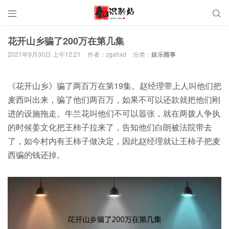


花开山乡骗了200万在第几集
2021年9月30日 上午12:21
作者：zgahxd
分类：
娱乐圈事
《花开山乡》骗了两百万在第19集。赵经理带上人叫他们把
麦西叫出来，骗了他们两百万，如果不可以还款就把他们刚
进的设施拖走。牛兰花叫他们不可以嚣张，就在两拨人争执
的时候姜文化把王柿子拉来了，告知他们白朗被法院带去
了，如今村内有王柿子做决定，因此赵经理就让王柿子把麦
西骗的钱还掉。