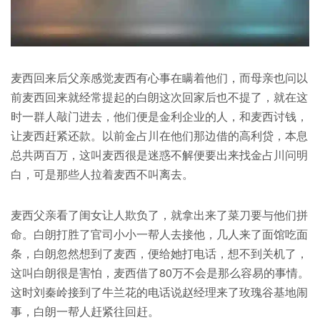
麦西回来后父亲感觉麦西有心事在瞒着他们，而母亲也问以
前麦西回来就经常提起的白朗这次回家后也不提了，就在这
时一群人敲门进去，他们便是金利企业的人，和麦西讨钱，
让麦西赶紧还款。以前金占川在他们那边借的高利贷，本息
总共两百万，这叫麦西很是迷惑不解便要出来找金占川问明
白，可是那些人拉着麦西不叫离去。
麦西父亲看了闺女让人欺负了，就拿出来了菜刀要与他们拼
命。白朗打胜了官司小小一帮人去接他，几人来了面馆吃面
条，白朗忽然想到了麦西，便给她打电话，想不到关机了，
这叫白朗很是害怕，麦西借了80万不会是那么容易的事情。
这时刘秦岭接到了牛兰花的电话说赵经理来了玫瑰谷基地闹
事，白朗一帮人赶紧往回赶。