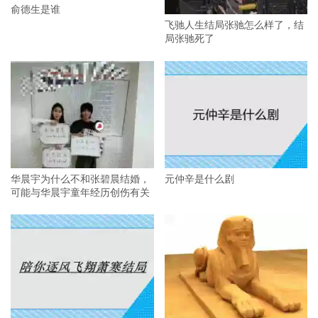
俞德生是谁
飞驰人生结局张驰怎么样了，结
局张驰死了
华晨宇为什么不和张碧晨结婚，
元仲辛是什么剧
可能与华晨宇童年经历创伤有关