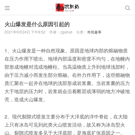


火山爆发是什么原因引起的
2021年9月24日 下午9:52
作者：zgahxd
分类：
奇闻趣事
1、火山爆发是一种自然现象。原因是地球内部的熔融物质
在压力作用下喷出。地球内部温度和密度不均匀，在地幔内
部形成地幔对流或地幔柱。当高温物质上升到地球浅部时，
由于压力减小而发生部分熔融。在外力作用下，这些熔融物
质汇聚在一起并在地球的浅部形成岩浆囊。当岩浆囊的压力
大于地层的压力时，岩浆就会沿着断层或薄弱的地方冲破地
壳，造成火山爆发。
2、现代裂隙式喷发主要分布于大洋底的洋中脊处，在大陆
上只有冰岛可见到此类火山喷发活动，故又称为冰岛型火
山。裂隙式喷发多见于大洋底部，是海底扩张原因之一。