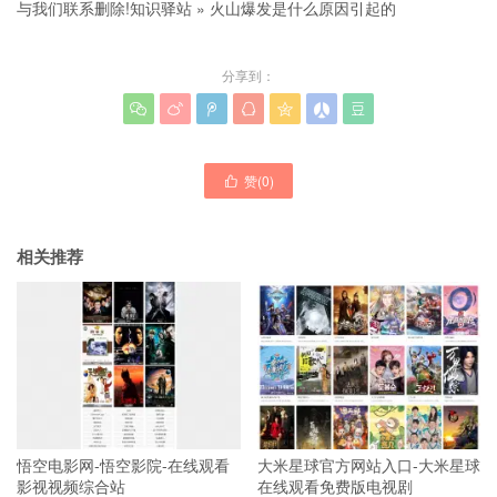
与我们联系删除!
知识驿站
»
火山爆发是什么原因引起的
分享到：







赞(
0
)

相关推荐
悟空电影网-悟空影院-在线观看
大米星球官方网站入口-大米星球
影视视频综合站
在线观看免费版电视剧