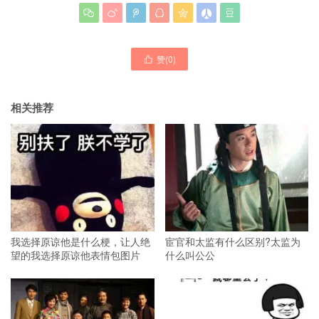







赞(
0
)

相关推荐
我选择原谅他是什么梗，让人绝
宦官和太监有什么区别?太监为
望的我选择原谅他表情包图片
什么叫公公