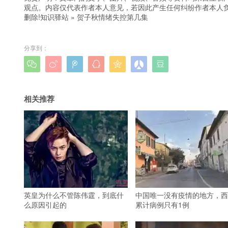
观点。内容仅代表作者本人意见，若因此产生任何纠纷作者本人负
删除!
知识驿站
»
贺子秋情绪失控第几集
分享到：







相关推荐
英皇为什么不管陈伟霆，到底什
中国唯一没有疫情的地方，西
么原因引起的
累计病例只有1例