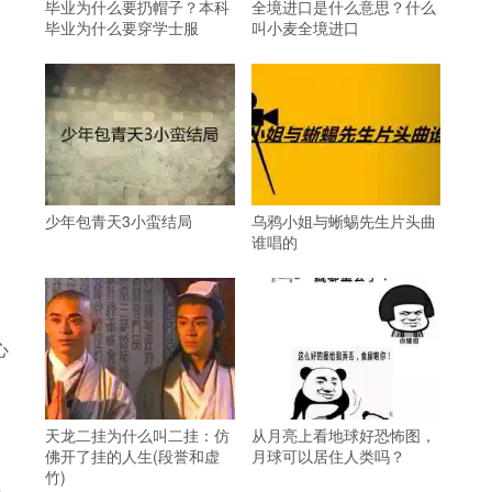
毕业为什么要扔帽子？本科
全境进口是什么意思？什么
毕业为什么要穿学士服
叫小麦全境进口
少年包青天3小蛮结局
乌鸦小姐与蜥蜴先生片头曲
谁唱的
心
天龙二挂为什么叫二挂：仿
从月亮上看地球好恐怖图，
佛开了挂的人生(段誉和虚
月球可以居住人类吗？
竹)
其