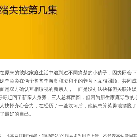
在原来的彼此家庭生活中遭到过不同痛楚的小孩子，因缘际会下
妹李尖尖在俩个爸爸李海潮和凌和平的养育下互相照顾、共同成
面是双方确认互相珍视的新亲人，一面是没办法抉择但关联冷淡
哥哥赶回了新亲人身旁，三人总算团圆，但因为原生家庭导致的
人抉择齐心合力，在经历了一些坎坷后，他俩总算英勇地摆脱了
了最好的自己。
，凡本网注明“作者：知识驿站”的作品均为用户上传，不代表本站赞同