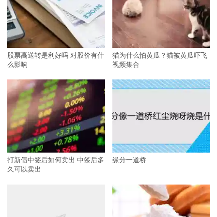
股票高送转是利好吗 对股价有什
猫为什么怕黄瓜？猫被黄瓜吓飞
么影响
视频集合
打新债中签后如何卖出 中签后多
缘分一道桥
久可以卖出