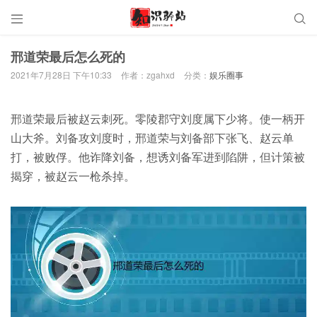


邢道荣最后怎么死的
2021年7月28日 下午10:33
作者：zgahxd
分类：
娱乐圈事
邢道荣最后被赵云刺死。零陵郡守刘度属下少将。使一柄开
山大斧。刘备攻刘度时，邢道荣与刘备部下张飞、赵云单
打，被败俘。他诈降刘备，想诱刘备军进到陷阱，但计策被
揭穿，被赵云一枪杀掉。