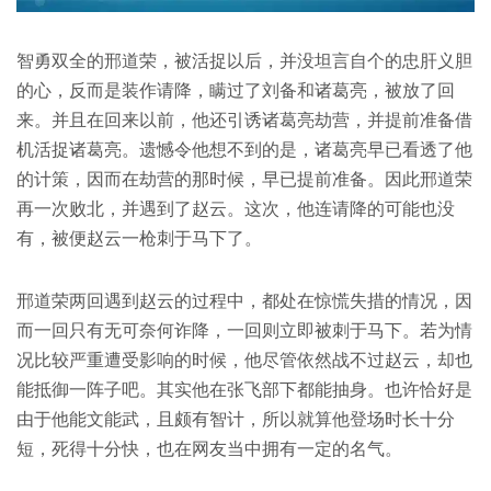
智勇双全的邢道荣，被活捉以后，并没坦言自个的忠肝义胆
的心，反而是装作请降，瞒过了刘备和诸葛亮，被放了回
来。并且在回来以前，他还引诱诸葛亮劫营，并提前准备借
机活捉诸葛亮。遗憾令他想不到的是，诸葛亮早已看透了他
的计策，因而在劫营的那时候，早已提前准备。因此邢道荣
再一次败北，并遇到了赵云。这次，他连请降的可能也没
有，被便赵云一枪刺于马下了。
邢道荣两回遇到赵云的过程中，都处在惊慌失措的情况，因
而一回只有无可奈何诈降，一回则立即被刺于马下。若为情
况比较严重遭受影响的时候，他尽管依然战不过赵云，却也
能抵御一阵子吧。其实他在张飞部下都能抽身。也许恰好是
由于他能文能武，且颇有智计，所以就算他登场时长十分
短，死得十分快，也在网友当中拥有一定的名气。