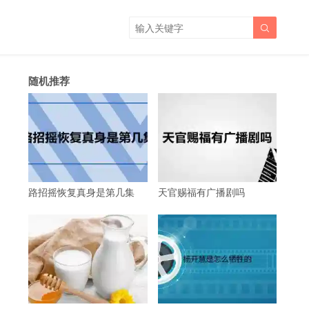

随机推荐
路招摇恢复真身是第几集
天官赐福有广播剧吗