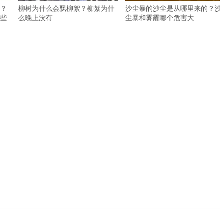
？
柳树为什么会飘柳絮？柳絮为什
沙尘暴的沙尘是从哪里来的？
些
么晚上没有
尘暴和雾霾哪个危害大