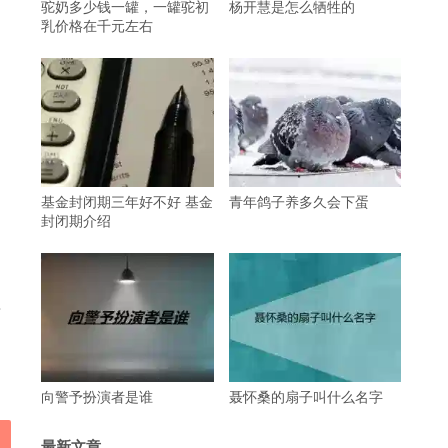
驼奶多少钱一罐，一罐驼初
杨开慧是怎么牺牲的
乳价格在千元左右
基金封闭期三年好不好 基金
青年鸽子养多久会下蛋
封闭期介绍
其
向警予扮演者是谁
聂怀桑的扇子叫什么名字
最新文章