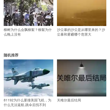
柳树为什么会飘柳絮？柳絮为什
沙尘暴的沙尘是从哪里来的？沙
么晚上没有
尘暴和雾霾哪个危害大
随机推荐
81192为什么要撞美国飞机，为
关雎尔最后结局
什么无法返航.跳伞后找不到