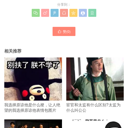
分享到：







赞(
0
)

相关推荐
我选择原谅他是什么梗，让人绝
宦官和太监有什么区别?太监为
望的我选择原谅他表情包图片
什么叫公公