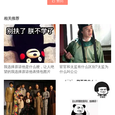
赞(
0
)

相关推荐
我选择原谅他是什么梗，让人绝
宦官和太监有什么区别?太监为
望的我选择原谅他表情包图片
什么叫公公