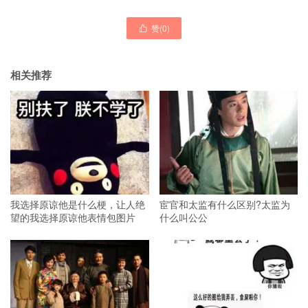
赞(
0
)

相关推荐
我选择原谅他是什么梗，让人绝
宦官和太监有什么区别?太监为
望的我选择原谅他表情包图片
什么叫公公