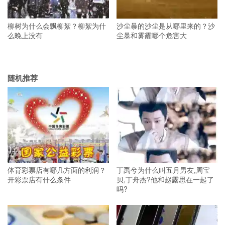
柳树为什么会飘柳絮？柳絮为什
沙尘暴的沙尘是从哪里来的？沙
么晚上没有
尘暴和雾霾哪个危害大
随机推荐
体育彩票店有哪几方面的利润？
丁禹兮为什么叫五月男友,周宝
开彩票店有什么条件
贝,丁舟杰?他和赵露思在一起了
吗?