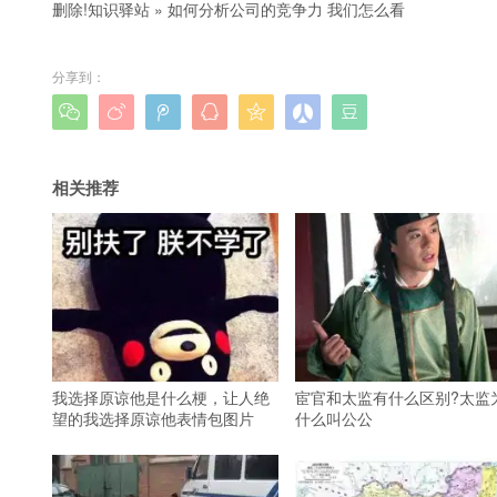
删除!
知识驿站
»
如何分析公司的竞争力 我们怎么看
分享到：







相关推荐
我选择原谅他是什么梗，让人绝
宦官和太监有什么区别?太监
望的我选择原谅他表情包图片
什么叫公公