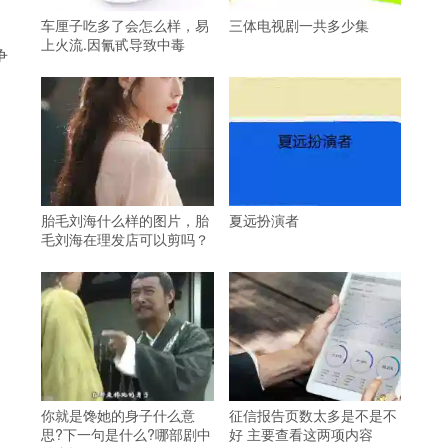
车厘子吃多了会怎么样，易
三体电视剧一共多少集
上火流.因氰甙导致中毒
争
胎毛刘海什么样的图片，胎
夏远扮演者
毛刘海在理发店可以剪吗？
你就是馋她的身子什么意
征信报告页数太多是不是不
思?下一句是什么?哪部剧中
好 主要查看这两项内容