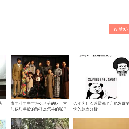
赞(
0
)

为
青年壮年中年怎么区分的呀，古
合肥为什么叫霸都？合肥发展
时候对年龄的称呼是怎样的呢？
快的原因分析