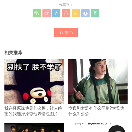
分享到：







赞(
0
)

相关推荐
我选择原谅他是什么梗，让人绝
宦官和太监有什么区别?太监为
望的我选择原谅他表情包图片
什么叫公公