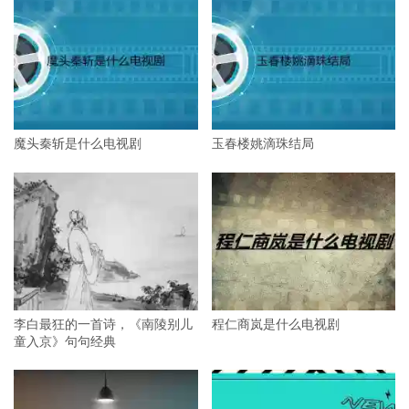
魔头秦斩是什么电视剧
玉春楼姚滴珠结局
李白最狂的一首诗，《南陵别儿
程仁商岚是什么电视剧
童入京》句句经典