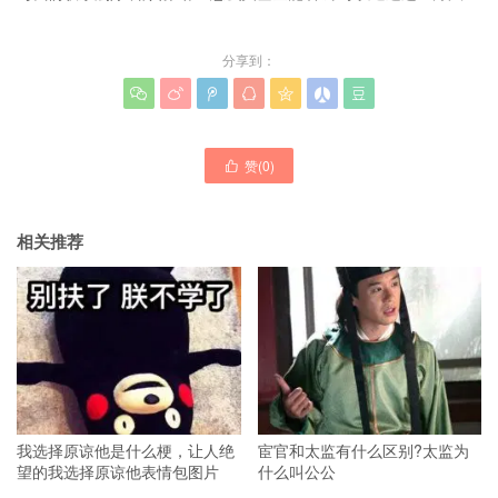
分享到：







赞(
0
)

相关推荐
我选择原谅他是什么梗，让人绝
宦官和太监有什么区别?太监为
望的我选择原谅他表情包图片
什么叫公公