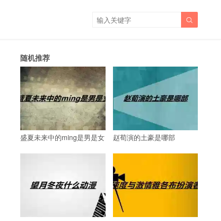

随机推荐
盛夏未来中的ming是男是女
赵荀演的土豪是哪部