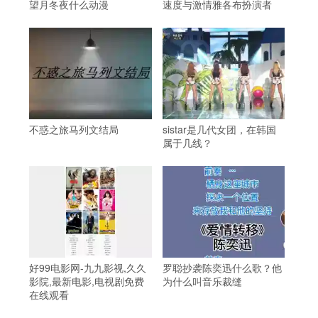
望月冬夜什么动漫
速度与激情雅各布扮演者
不惑之旅马列文结局
sistar是几代女团，在韩国
属于几线？
好99电影网-九九影视,久久
罗聪抄袭陈奕迅什么歌？他
影院,最新电影,电视剧免费
为什么叫音乐裁缝
在线观看