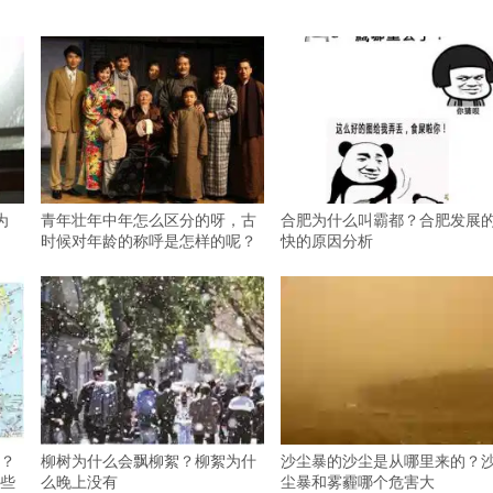
为
青年壮年中年怎么区分的呀，古
合肥为什么叫霸都？合肥发展
时候对年龄的称呼是怎样的呢？
快的原因分析
？
柳树为什么会飘柳絮？柳絮为什
沙尘暴的沙尘是从哪里来的？
些
么晚上没有
尘暴和雾霾哪个危害大