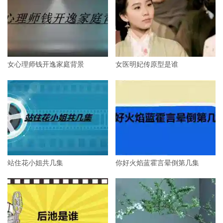
女心理师钱开逸家庭背景
女医明妃传原型是谁
站住花小姐共几集
你好火焰蓝霍言晕倒第几集