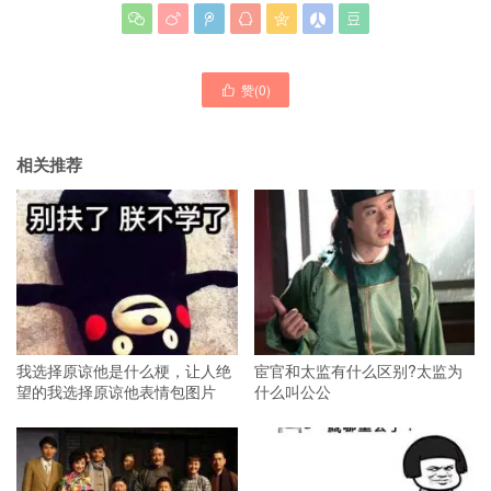







赞(
0
)

相关推荐
我选择原谅他是什么梗，让人绝
宦官和太监有什么区别?太监为
望的我选择原谅他表情包图片
什么叫公公