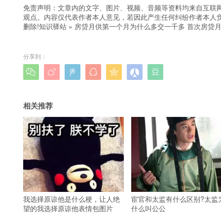
免责声明：文章内的文字、图片、视频、音频等资料均来自互联网
观点。内容仅代表作者本人意见，若因此产生任何纠纷作者本人负
删除!
知识驿站
»
房贷月供第一个月为什么多交一千多 首次房贷
分享到：







相关推荐
我选择原谅他是什么梗，让人绝
宦官和太监有什么区别?太监
望的我选择原谅他表情包图片
什么叫公公