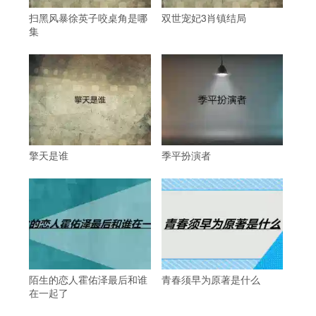
扫黑风暴徐英子咬桌角是哪
双世宠妃3肖镇结局
集
擎天是谁
季平扮演者
陌生的恋人霍佑泽最后和谁
青春须早为原著是什么
在一起了