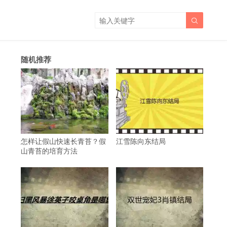

随机推荐
怎样让假山快速长青苔？假
江雪陈向东结局
山青苔的培育方法