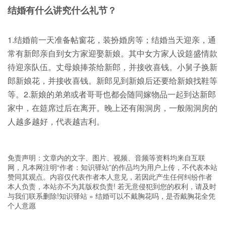
结婚有什么讲究什么礼节？
1.结婚前一天准备帖窗花，装扮婚房等；结婚当天迎亲，通
常有新郎亲自到女方家迎娶新娘。其中女方家人设筵盛情款
待迎亲队伍。丈母娘捧茶给新郎，并接收喜钱。小舅子换新
郎新娘花，并接收喜钱。新郎见到新娘后还要给新娘找鞋等
等。2.新娘的弟弟或者哥哥也都会随同嫁物品一起到达新郎
家中，在筵席过后在离开。晚上还有闹洞房，一般闹洞房的
人越多越好，代表越吉利。
免责声明：文章内的文字、图片、视频、音频等资料均来自互联
网，凡本网注明“作者：知识驿站”的作品均为用户上传，不代表本站
赞同其观点。内容仅代表作者本人意见，若因此产生任何纠纷作者
本人负责，本站亦不为其版权负责! 若无意侵犯到您的权利，请及时
与我们联系删除!
知识驿站
»
结婚可以不戴胸花吗，是否戴胸花全凭
个人意愿