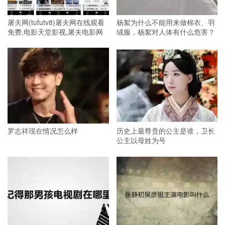
屠夫网(tufutv8)屠夫网在线观看
杨絮为什么不能用来做棉衣、羽
免费,电影天堂影视,屠夫电影网
绒服，杨絮对人体有什么危害？
罗志祥现在情况怎么样
历史上最尊贵的公主是谁，卫长
公主以母姓为号