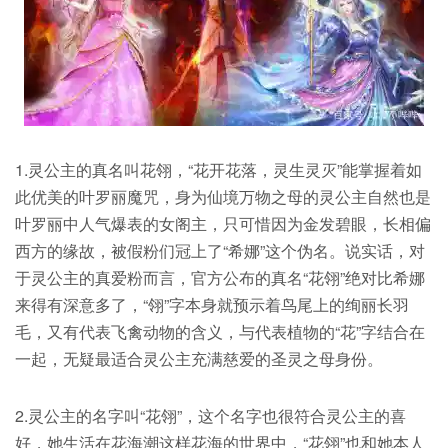
1.灵公主的真名叫花翎，“花开花落，灵生灵灭”能掌握着如
此优美的叶罗丽魔咒，身为仙境万物之母的灵公主自然也是
叶罗丽中人气爆表的女阁主，只可惜因为金发碧眼，长相偏
西方的缘故，被假粉们冠上了“希娜”这个伪名。说实话，对
于灵公主的真爱粉而言，官方公布的真名“花翎”绝对比希娜
来得有深意多了，“翎”字本身就预示着鸟尾上的绚丽长羽
毛，又有代表飞禽动物的含义，与代表植物的“花”字结合在
一起，无疑最适合灵公主充满慈爱的圣灵之母身份。
2.灵公主的名字叫“花翎”，这个名字也很符合灵公主的喜
好，她生活在花海潮这样花海的世界中，“花翎”也和她本人