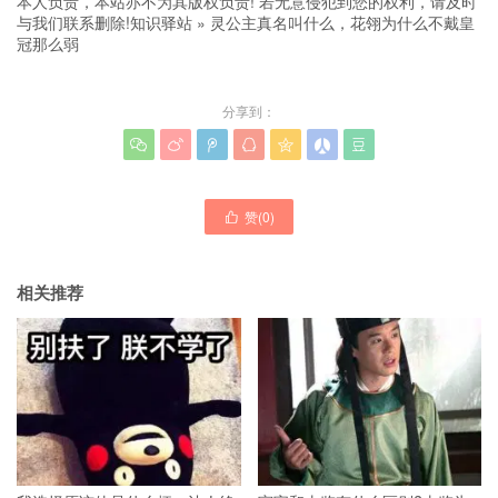
本人负责，本站亦不为其版权负责! 若无意侵犯到您的权利，请及时
与我们联系删除!
知识驿站
»
灵公主真名叫什么，花翎为什么不戴皇
冠那么弱
分享到：







赞(
0
)

相关推荐