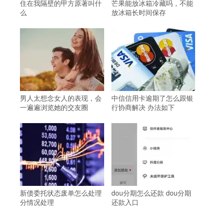
住在我隔壁的甲方原著叫什
芒果能放冰箱冷藏吗，不能
么
放冰箱长时间保存
男人太想念女人的表现，会
中信信用卡逾期了怎么跟银
一遍遍浏览她的交友圈
行协商解决 办法如下
新债委托状态废单怎么处理
dou分期怎么还款 dou分期
分情况处理
还款入口