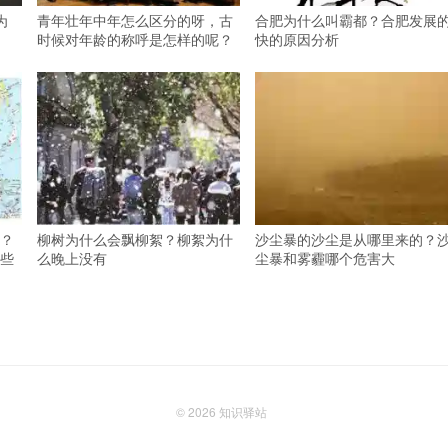
为
青年壮年中年怎么区分的呀，古
合肥为什么叫霸都？合肥发展
时候对年龄的称呼是怎样的呢？
快的原因分析
？
柳树为什么会飘柳絮？柳絮为什
沙尘暴的沙尘是从哪里来的？
些
么晚上没有
尘暴和雾霾哪个危害大
© 2026
知识驿站