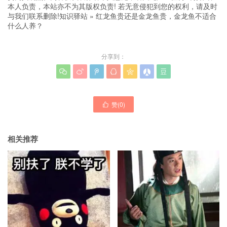
本人负责，本站亦不为其版权负责! 若无意侵犯到您的权利，请及时
与我们联系删除!
知识驿站
»
红龙鱼贵还是金龙鱼贵，金龙鱼不适合
什么人养？
分享到：







赞(
0
)

相关推荐