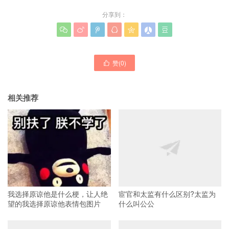
分享到：







赞(
0
)

相关推荐
我选择原谅他是什么梗，让人绝
宦官和太监有什么区别?太监为
望的我选择原谅他表情包图片
什么叫公公