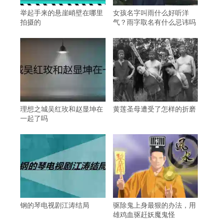
举起手来的悬崖峭壁在哪里
女孩名字叫雨什么好听洋
拍摄的
气？雨字取名有什么忌讳吗
理想之城吴红玫和赵显坤在
黄莲圣母遭受了怎样的折磨
一起了吗
钢的琴电视剧江涛结局
驱除鬼上身最狠的办法，用
雄鸡血驱赶妖魔鬼怪