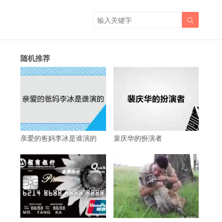

随机推荐
亲爱的爸妈李冰是谁演的
裴庆华的扮演者