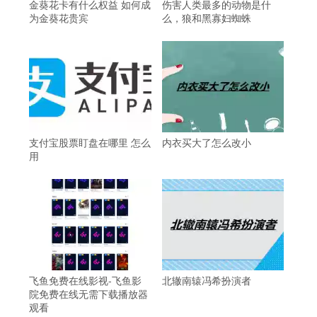
金葵花卡有什么权益 如何成
伤害人类最多的动物是什
为金葵花贵宾
么，狼和黑寡妇蜘蛛
支付宝股票盯盘在哪里 怎么
内衣买大了怎么改小
用
飞鱼免费在线影视-飞鱼影
北辙南辕冯希扮演者
院免费在线无需下载播放器
观看