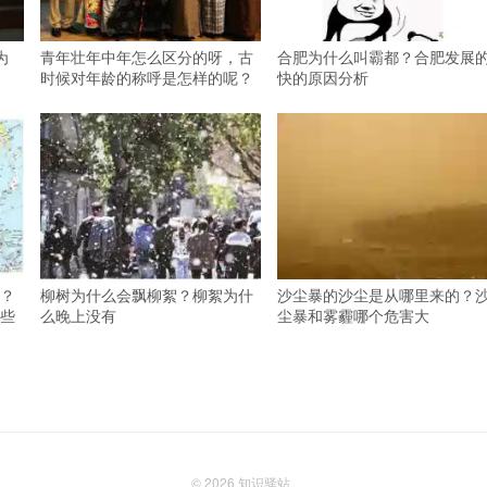
为
青年壮年中年怎么区分的呀，古
合肥为什么叫霸都？合肥发展
时候对年龄的称呼是怎样的呢？
快的原因分析
？
柳树为什么会飘柳絮？柳絮为什
沙尘暴的沙尘是从哪里来的？
些
么晚上没有
尘暴和雾霾哪个危害大
© 2026
知识驿站