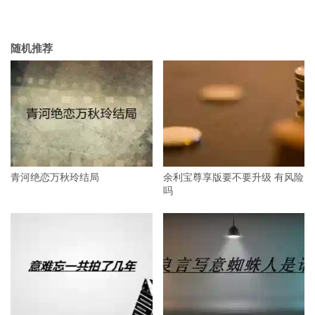
随机推荐
青河绝恋万秋玲结局
余利宝尊享版要不要升级 有风险
吗