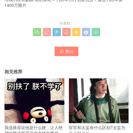
1400万图片
分享到：







赞(
0
)

相关推荐
我选择原谅他是什么梗，让人绝
宦官和太监有什么区别?太监为
望的我选择原谅他表情包图片
什么叫公公