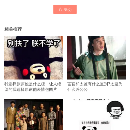
赞(
0
)

相关推荐
我选择原谅他是什么梗，让人绝
宦官和太监有什么区别?太监为
望的我选择原谅他表情包图片
什么叫公公