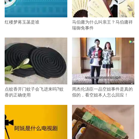
红楼梦蒋玉菡是谁
马伯庸为什么叫亲王？马伯庸祥
瑞御免事件
点蚊香开门蚊子会飞进来吗?蚊
周杰伦汤臣一品空姐事件是真的
香的正确使用
假的，看空姐本人怎么回应！