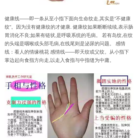
健康线——即一条从至小指下面向生命纹走,其实是”不健康
纹”。因为没有健康纹的才健康. 健康纹如果断断续续,表示肠
胃消化不良;如果有链状,是呼吸系统的毛病。 若有岛纹,在纹
的头端是咽喉或头部毛病,在线尾则是泌尿的问题。 感情
线：看人的情缘桃花 感情线——即天纹或父纹。从小指下
掌边起向食指方向走,以走入食指与中指缝为中庸。