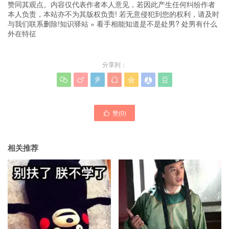
赞同其观点。内容仅代表作者本人意见，若因此产生任何纠纷作者
本人负责，本站亦不为其版权负责! 若无意侵犯到您的权利，请及时
与我们联系删除!
知识驿站
»
看手相能知道是不是处男? 处男有什么
外在特征
分享到：







赞(
0
)

相关推荐