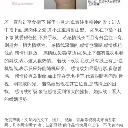
若一直前进至食指下,属于心灵之域,较注重精神的爱；进入
中指下面,属肉体之爱,并不注重海誓山盟。 如果在中指下往
下弯,就爱得任性,不择手段。 若感情线长而且有分岔往下弯,
则是舍一切为情牺牲。 感情线深细的,感情也细腻,感情线粗
浅的,感情也粗放。 感情线头端(掌边)如果上下都有像羽毛状
的斜纹,表示这人很热情。 若线下没羽毛纹,只有线上有,那是
机智线,表示反应好能随机应变。 感情纹如果是链形,多愁善
感。 感情纹有岛形纹,如出现在无名指下,代表眼睛有问题,近
视、弱视或闪光。 若岛纹出现在其它位置,是感情上的困
扰。 感情线断裂,象征感情受到很大的挫折。婚姻线：看人
的婚姻运势
免责声明：文章内的文字、图片、视频、音频等资料均来自互联
网，凡本网注明“作者：知识驿站”的作品均为用户上传，不代表本站