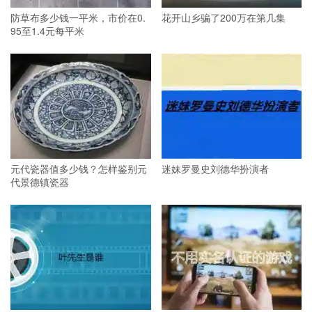
防草布多少钱一平米，市价在0.
花开山乡骗了200万在第几集
95至1.4元每平米
元代瓷器值多少钱？怎样鉴别元
迷妹罗曼史刘德华扮演者
代景德镇瓷器